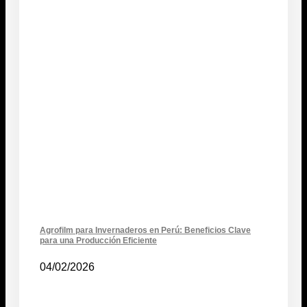
Agrofilm para Invernaderos en Perú: Beneficios Clave
para una Producción Eficiente
04/02/2026