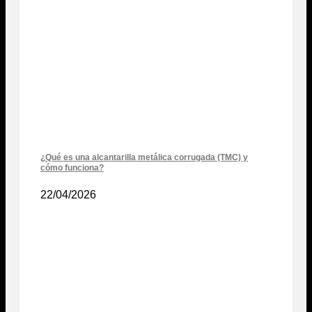
¿Qué es una alcantarilla metálica corrugada (TMC) y
cómo funciona?
22/04/2026