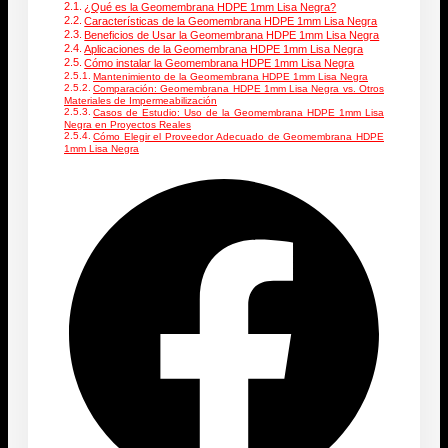
¿Qué es la Geomembrana HDPE 1mm Lisa Negra?
Características de la Geomembrana HDPE 1mm Lisa Negra
Beneficios de Usar la Geomembrana HDPE 1mm Lisa Negra
Aplicaciones de la Geomembrana HDPE 1mm Lisa Negra
Cómo instalar la Geomembrana HDPE 1mm Lisa Negra
Mantenimiento de la Geomembrana HDPE 1mm Lisa Negra
Comparación: Geomembrana HDPE 1mm Lisa Negra vs. Otros
Materiales de Impermeabilización
Casos de Estudio: Uso de la Geomembrana HDPE 1mm Lisa
Negra en Proyectos Reales
Cómo Elegir el Proveedor Adecuado de Geomembrana HDPE
1mm Lisa Negra