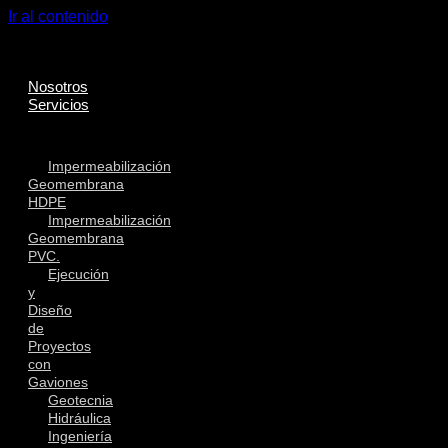
Ir al contenido
Nosotros
Servicios
Impermeabilización
Geomembrana
HDPE
Impermeabilización
Geomembrana
PVC.
Ejecución
y
Diseño
de
Proyectos
con
Gaviones
Geotecnia
Hidráulica
Ingeniería