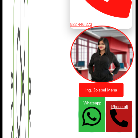
922 446 273
Ing. Joisbel Mena
Whatsapp
Phone-alt