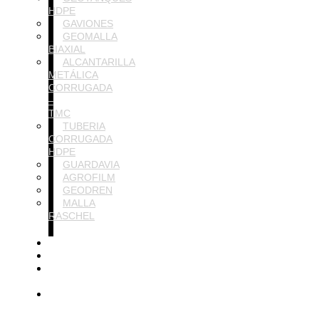
HDPE
GAVIONES
GEOMALLA
BIAXIAL
ALCANTARILLA
METÁLICA
CORRUGADA
–
TMC
TUBERIA
CORRUGADA
HDPE
GUARDAVIA
AGROFILM
GEODREN
MALLA
RASCHEL
Proyectos
Testimonios
Blog
Lihar
Contacto