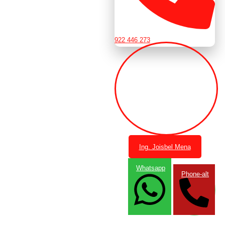
922 446 273
Ing. Joisbel Mena
Whatsapp
Phone-alt